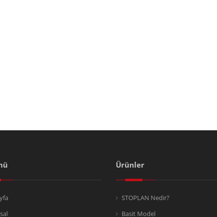
nü
Ürünler
yfa
STOPLAN Nedir?
sal
Basit Model