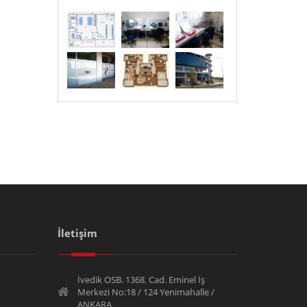
İletişim
İvedik OSB. 1368. Cad. Eminel İş
Merkezi No:18 / 124 Yenimahalle /
ANKARA