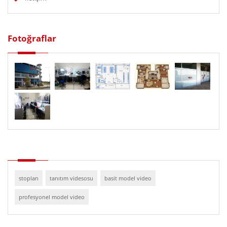
Fotoğraflar
stoplan
tanıtım videsosu
basit model video
profesyonel model video