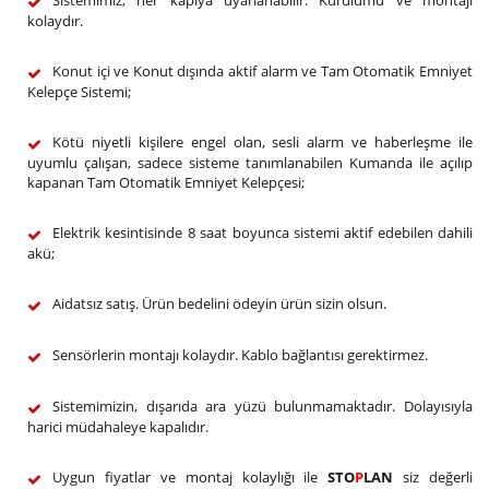
Sistemimiz, her kapıya uyarlanabilir. Kurulumu ve montajı
kolaydır.
Konut içi ve Konut dışında aktif alarm ve Tam Otomatik Emniyet
Kelepçe Sistemi;
Kötü niyetli kişilere engel olan, sesli alarm ve haberleşme ile
uyumlu çalışan, sadece sisteme tanımlanabilen Kumanda ile açılıp
kapanan Tam Otomatik Emniyet Kelepçesi;
Elektrik kesintisinde 8 saat boyunca sistemi aktif edebilen dahili
akü;
Aidatsız satış. Ürün bedelini ödeyin ürün sizin olsun.
Sensörlerin montajı kolaydır. Kablo bağlantısı gerektirmez.
Sistemimizin, dışarıda ara yüzü bulunmamaktadır. Dolayısıyla
harici müdahaleye kapalıdır.
Uygun fiyatlar ve montaj kolaylığı ile
STO
P
LAN
siz değerli