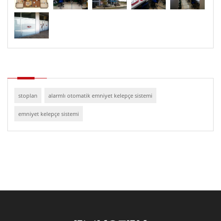
stoplan
alarmlı otomatik emniyet kelepçe sistemi
emniyet kelepçe sistemi